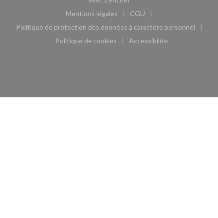
Mentions légales
CGU
((ouvre une nouvelle fenêtre))
((ouvre une nouvelle fen
Politique de protection des données à caractère personnel
((ouvre une nouvelle fenêtre))
Politique de cookies
Accessibilite
((ouvre une nouvelle fenêtre))
((ouvre une nouvelle fe