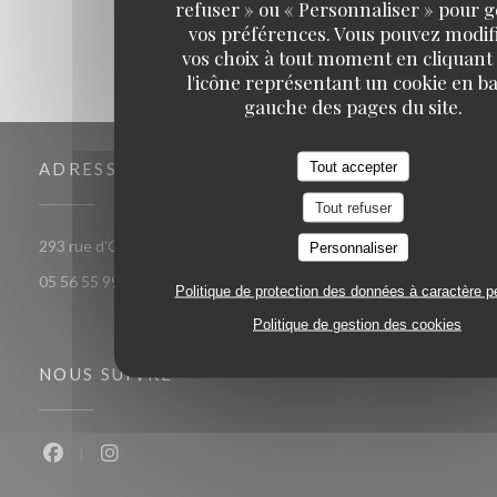
refuser » ou « Personnaliser » pour 
vos préférences. Vous pouvez modif
vos choix à tout moment en cliquant
l'icône représentant un cookie en ba
gauche des pages du site.
Tout accepter
ADRESSE
Tout refuser
((ouvre une nouvelle fenêtre))
293 rue d'Ornano 33000 bordeaux
Personnaliser
05 56 55 99 37
Politique de protection des données à caractère p
Politique de gestion des cookies
NOUS SUIVRE
Facebook ((ouvre une nouvelle fenêtre))
Instagram ((ouvre une nouvelle fenêtre))