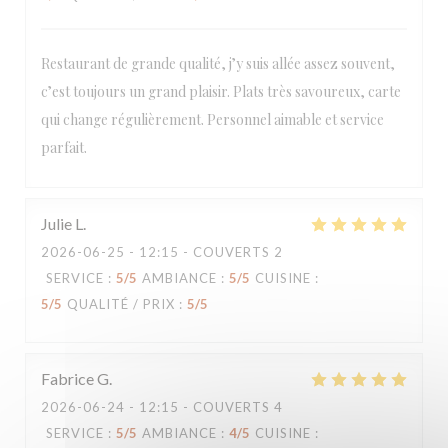
Restaurant de grande qualité, j’y suis allée assez souvent,
c’est toujours un grand plaisir. Plats très savoureux, carte
Loco by Jem's
qui change régulièrement. Personnel aimable et service
parfait.
Julie
L
2026-06-25
- 12:15 - COUVERTS 2
SERVICE
:
5
/5
AMBIANCE
:
5
/5
CUISINE
:
5
/5
QUALITÉ / PRIX
:
5
/5
Fabrice
G
2026-06-24
- 12:15 - COUVERTS 4
SERVICE
:
5
/5
AMBIANCE
:
4
/5
CUISINE
: