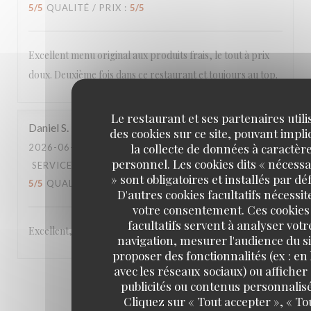
5
/5
QUALITÉ / PRIX
:
5
/5
Excellent menu original aux produits frais, le tout à prix
doux. Deuxième fois dans ce restaurant et toujours au top.
Le restaurant et ses partenaires utili
Daniel
S
des cookies sur ce site, pouvant impl
la collecte de données à caractèr
2026-06-22
- 19:45 - COUVERTS 5
personnel. Les cookies dits « nécessa
SERVICE
:
5
/5
AMBIANCE
:
5
/5
CUISINE
:
» sont obligatoires et installés par dé
5
/5
QUALITÉ / PRIX
:
5
/5
D'autres cookies facultatifs nécessit
votre consentement. Ces cookies
facultatifs servent à analyser votr
Excellent,
navigation, mesurer l'audience du si
proposer des fonctionnalités (ex : en 
avec les réseaux sociaux) ou afficher
1
2
3
publicités ou contenus personnalisé
Cliquez sur « Tout accepter », « To