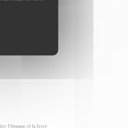
s pour le restaurant avec
 anguilles fumées ou
entre l’Homme et la Terre