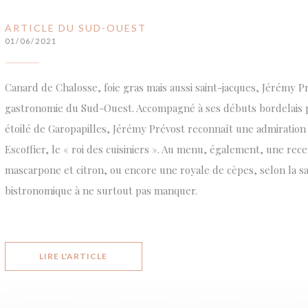
ARTICLE DU SUD-OUEST
01/06/2021
Canard de Chalosse, foie gras mais aussi saint-jacques, Jérémy Pré
gastronomie du Sud-Ouest. Accompagné à ses débuts bordelais p
étoilé de Garopapilles, Jérémy Prévost reconnaît une admiratio
Escoffier, le « roi des cuisiniers ». Au menu, également, une recet
mascarpone et citron, ou encore une royale de cèpes, selon la s
bistronomique à ne surtout pas manquer.
((OUVRE UNE NOUVELLE FENÊTRE))
LIRE L'ARTICLE