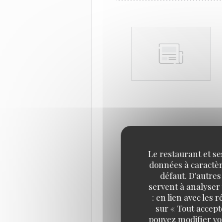
Le restaurant et se
données à caractère
défaut. D'autres
servent à analyser 
: en lien avec les
sur « Tout accept
pouvez modifier vo