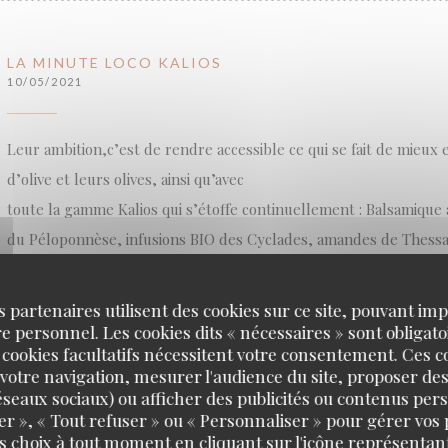
LA MINUTE LOCO KALIOS
10/05/2021
Leur ambition,c’est de rendre accessible ce qui se fait de mieux e
d’olive et leurs olives, ainsi qu’avec
toute la gamme Kalios qui s’étoffe continuellement : Balsamique a
du Péloponnèse, infusions BIO des Cyclades, amandes de Thessali
Ils parcourent la Grèce chaque année à la recherche de petits 
des recettes exclusives Kalios et offrir le meilleur du terroir gre
s partenaires utilisent des cookies sur ce site, pouvant impl
L’oncle Aris s’occupe de toute la production sur place, en Grèce.
 personnel. Les cookies dits « nécessaires » sont obligatoi
 cookies facultatifs nécessitent votre consentement. Ces co
olives sont ramassé à la main dans le respect du savoir-faire arti
votre navigation, mesurer l'audience du site, proposer des
Ils ont choisi de développer une gamme de produits d’épicerie fin
 réseaux sociaux) ou afficher des publicités ou contenus per
er », « Tout refuser » ou « Personnaliser » pour gérer vos
petits producteurs grecs artisanaux, notamment dans l’élaboratio
s choix à tout moment en cliquant sur l'icône représentant