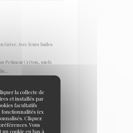
n Grèce. Avec leurs huiles
u Petimezi Crétois, miels
e...
producteurs pour élaborer
c.»
iquer la collecte de
 De novembre à janvier, les
res et installés par
okies facultatifs
sanal grec.
 fonctionnalités (ex
e en lien étroit avec de
sonnalisés. Cliquez
 préférences. Vous
n des recettes définitives
 un cookie en bas à