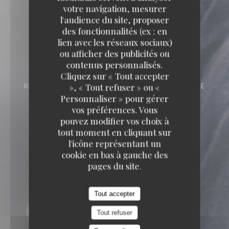
votre navigation, mesurer
l'audience du site, proposer
des fonctionnalités (ex : en
lien avec les réseaux sociaux)
Loco by Jem's
ou afficher des publicités ou
contenus personnalisés.
Loco by Jem's
Cliquez sur « Tout accepter
RESTAURANT GASTRONOMIQUE
293 RUE
», « Tout refuser » ou «
D'ORNANO 33000 BORDEAUX
Personnaliser » pour gérer
vos préférences. Vous
pouvez modifier vos choix à
tout moment en cliquant sur
l'icône représentant un
cookie en bas à gauche des
pages du site.
Tout accepter
Tout refuser